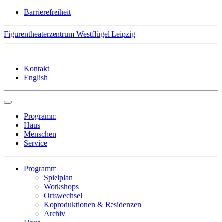
Skip
Barrierefreiheit
to
content
Figurentheaterzentrum Westflügel Leipzig
Kontakt
English
Programm
Haus
Menschen
Service
Programm
Spielplan
Workshops
Ortswechsel
Koproduktionen & Residenzen
Archiv